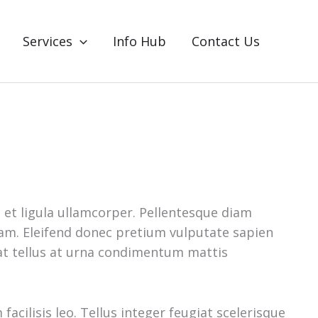
Services
Info Hub
Contact Us
n et ligula ullamcorper. Pellentesque diam
am. Eleifend donec pretium vulputate sapien
s at tellus at urna condimentum mattis
cilisis leo. Tellus integer feugiat scelerisque