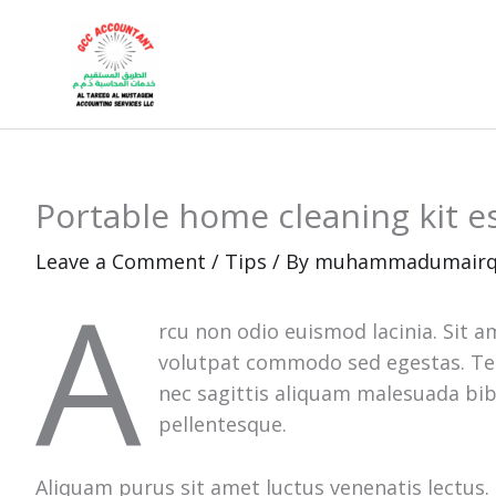
Skip
to
content
Portable home cleaning kit e
Leave a Comment
/
Tips
/ By
muhammadumairq
A
rcu non odio euismod lacinia. Sit a
volutpat commodo sed egestas. Tell
nec sagittis aliquam malesuada bibe
pellentesque.
Aliquam purus sit amet luctus venenatis lectus.