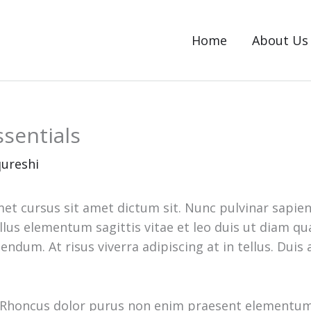
Home
About Us
ssentials
ureshi
met cursus sit amet dictum sit. Nunc pulvinar sapie
us elementum sagittis vitae et leo duis ut diam qu
ndum. At risus viverra adipiscing at in tellus. Dui
 Rhoncus dolor purus non enim praesent elementum fa