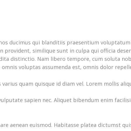
imos ducimus qui blanditiis praesentium voluptatum 
n provident, similique sunt in culpa qui officia dese
dita distinctio. Nam libero tempore, cum soluta nob
 omnis voluptas assumenda est, omnis dolor repell
s varius quam quisque id diam vel. Lorem mollis aliqu
ulputate sapien nec. Aliquet bibendum enim facilisis
nare aenean euismod. Habitasse platea dictumst quis