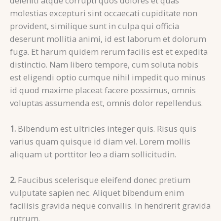
deleniti atque corrupti quos dolores et quas
molestias excepturi sint occaecati cupiditate non
provident, similique sunt in culpa qui officia
deserunt mollitia animi, id est laborum et dolorum
fuga. Et harum quidem rerum facilis est et expedita
distinctio. Nam libero tempore, cum soluta nobis
est eligendi optio cumque nihil impedit quo minus
id quod maxime placeat facere possimus, omnis
voluptas assumenda est, omnis dolor repellendus.
1.
Bibendum est ultricies integer quis. Risus quis
varius quam quisque id diam vel. Lorem mollis
aliquam ut porttitor leo a diam sollicitudin.
2.
Faucibus scelerisque eleifend donec pretium
vulputate sapien nec. Aliquet bibendum enim
facilisis gravida neque convallis. In hendrerit gravida
rutrum.