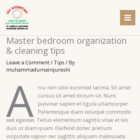
Skip
to
content
Master bedroom organization
& cleaning tips
Leave a Comment
/
Tips
/ By
muhammadumairqureshi
A
rcu non odio euismod lacinia. Sit amet
cursus sit amet dictum sit. Nunc
pulvinar sapien et ligula ullamcorper.
Pellentesque diam volutpat commodo
sed egestas. Tellus elementum sagittis vitae et leo
duis ut diam quam. Eleifend donec pretium
vulputate sapien nec sagittis aliquam malesuada