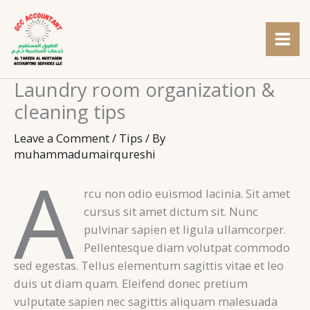
Skip
to
content
Laundry room organization &
cleaning tips
Leave a Comment
/
Tips
/ By
muhammadumairqureshi
A
rcu non odio euismod lacinia. Sit amet
cursus sit amet dictum sit. Nunc
pulvinar sapien et ligula ullamcorper.
Pellentesque diam volutpat commodo
sed egestas. Tellus elementum sagittis vitae et leo
duis ut diam quam. Eleifend donec pretium
vulputate sapien nec sagittis aliquam malesuada