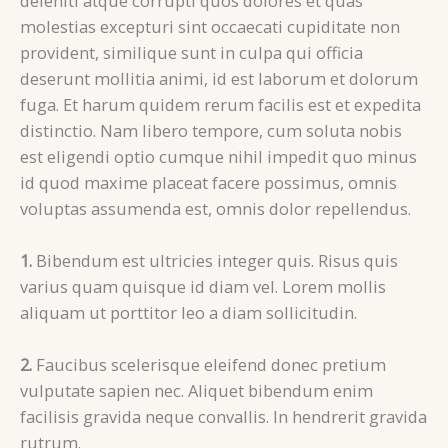
deleniti atque corrupti quos dolores et quas
molestias excepturi sint occaecati cupiditate non
provident, similique sunt in culpa qui officia
deserunt mollitia animi, id est laborum et dolorum
fuga. Et harum quidem rerum facilis est et expedita
distinctio. Nam libero tempore, cum soluta nobis
est eligendi optio cumque nihil impedit quo minus
id quod maxime placeat facere possimus, omnis
voluptas assumenda est, omnis dolor repellendus.
1.
Bibendum est ultricies integer quis. Risus quis
varius quam quisque id diam vel. Lorem mollis
aliquam ut porttitor leo a diam sollicitudin.
2.
Faucibus scelerisque eleifend donec pretium
vulputate sapien nec. Aliquet bibendum enim
facilisis gravida neque convallis. In hendrerit gravida
rutrum.